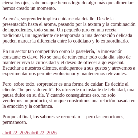
cierra los ojos, sabemos que hemos logrado algo más que alimentar:
hemos creado un momento.
Además, sorprender implica cuidar cada detalle. Desde la
presentación hasta el aroma, pasando por la textura y la combinación
de ingredientes, todo suma. Un pequeño giro en una receta
tradicional, un ingrediente de temporada o una decoración delicada
pueden marcar la diferencia entre lo cotidiano y lo extraordinario.
En un sector tan competitivo como la pastelería, la innovación
constante es clave. No se trata de reinventar todo cada día, sino de
mantener viva la curiosidad y el deseo de ofrecer algo especial.
Escuchar a nuestros clientes, anticiparnos a sus gustos y atrevernos a
experimentar nos permite evolucionar y mantenernos relevantes.
Pero, sobre todo, sorprender es una forma de cuidar. Es decirle al
cliente: “he pensado en ti”. Es ofrecerle un instante de felicidad, una
pausa dulce en su día. Y cuando conseguimos eso, no solo
vendemos un producto, sino que construimos una relación basada en
la emoción y la confianza.
Porque al final, los sabores se recuerdan… pero las emociones,
permanecen.
Publicado
abril 22, 2026
abril 22, 2026
el