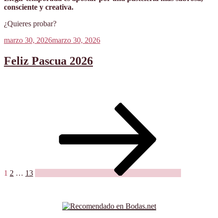
consciente y creativa.
¿Quieres probar?
Publicado
marzo 30, 2026
marzo 30, 2026
el
Feliz Pascua 2026
Paginación
Página
Página
Página
Siguiente
página
de
entradas
1
2
…
13