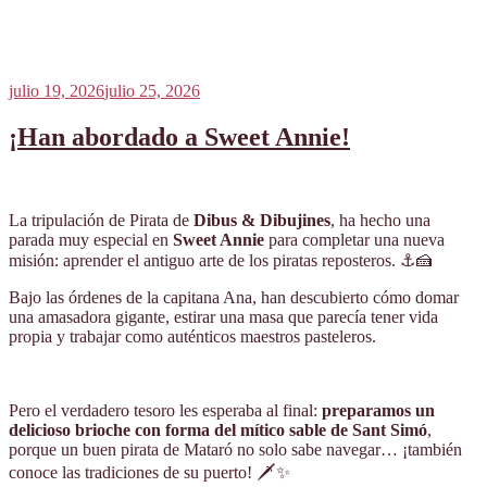
Publicado
julio 19, 2026
julio 25, 2026
el
¡Han abordado a Sweet Annie!
La tripulación de Pirata de
Dibus & Dibujines
, ha hecho una
parada muy especial en
Sweet Annie
para completar una nueva
misión: aprender el antiguo arte de los piratas reposteros. ⚓🍰
Bajo las órdenes de la capitana Ana, han descubierto cómo domar
una amasadora gigante, estirar una masa que parecía tener vida
propia y trabajar como auténticos maestros pasteleros.
Pero el verdadero tesoro les esperaba al final:
preparamos un
delicioso brioche con forma del mítico sable de Sant Simó
,
porque un buen pirata de Mataró no solo sabe navegar… ¡también
conoce las tradiciones de su puerto! 🗡️✨