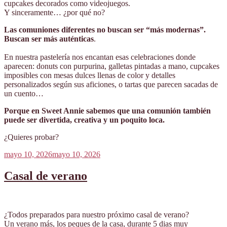
cupcakes decorados como videojuegos.
Y sinceramente… ¿por qué no?
Las comuniones diferentes no buscan ser “más modernas”.
Buscan ser más auténticas
.
En nuestra pastelería nos encantan esas celebraciones donde
aparecen: donuts con purpurina, galletas pintadas a mano, cupcakes
imposibles con mesas dulces llenas de color y detalles
personalizados según sus aficiones, o tartas que parecen sacadas de
un cuento…
Porque en Sweet Annie sabemos que una comunión también
puede ser divertida, creativa y un poquito loca.
¿Quieres probar?
Publicado
mayo 10, 2026
mayo 10, 2026
el
Casal de verano
¿Todos preparados para nuestro próximo casal de verano?
Un verano más, los peques de la casa, durante 5 dias muy