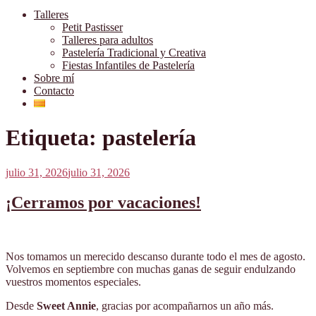
Talleres
Petit Pastisser
Talleres para adultos
Pastelería Tradicional y Creativa
Fiestas Infantiles de Pastelería
Sobre mí
Contacto
Etiqueta:
pastelería
Publicado
julio 31, 2026
julio 31, 2026
el
¡Cerramos por vacaciones!
Nos tomamos un merecido descanso durante todo el mes de agosto.
Volvemos en septiembre con muchas ganas de seguir endulzando
vuestros momentos especiales.
Desde
Sweet Annie
, gracias por acompañarnos un año más.