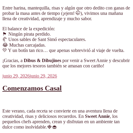
Entre harina, mantequilla, risas y algún que otro dedito con ganas de
probar la masa antes de tiempo (¡ejem! 🤭), vivimos una mañana
llena de creatividad, aprendizaje y mucho sabor.
El balance de la expedición:
🏴 Ningún pirata perdido.
🥐 Unos sables de Sant Simó espectaculares.
😂 Muchas carcajadas.
💛 Y un botín tan rico… que apenas sobrevivió al viaje de vuelta.
¡Gracias, a
Dibus & Dibujines
por venir a Sweet Annie y descubrir
que los mejores tesoros también se amasan con cariño!
Publicado
junio 29, 2026
junio 29, 2026
el
Comenzamos Casal
Este verano, cada receta se convierte en una aventura llena de
creatividad, risas y deliciosos recuerdos. En
Sweet Annie
, los
pequeños chefs aprenden, crean y disfrutan en un ambiente tan
dulce como inolvidable.🍓🧁